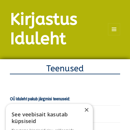
Kirjastus
Iduleht
MENÜÜ
JA
MOODULID
Teenused
OÜ Iduleht pakub järgmisi teenuseid:
×
See veebisait kasutab
Õppekirjandusega seotud projektide juhtimine
küpsiseid