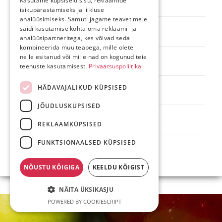
Kasutame küpsiseid sisu, reklaamide
Materjalide keeleline ja sisuline toimetamine
isikupärastamiseks ja liikluse
analüüsimiseks. Samuti jagame teavet meie
saidi kasutamise kohta oma reklaami- ja
Kirjastamine käsikirjast raamatuni
analüüsipartneritega, kes võivad seda
kombineerida muu teabega, mille olete
neile esitanud või mille nad on kogunud teie
Võõrkeeleõppe metoodika alane koolitus
teenuste kasutamisest.
Privaatsuspoliitika
HÄDAVAJALIKUD KÜPSISED
Tõlketööd (inglise – eesti ja eesti – inglise)
JÕUDLUSKÜPSISED
Fototööd
REKLAAMKÜPSISED
FUNKTSIONAALSED KÜPSISED
NÕUSTU KÕIGIGA
KEELDU KÕIGIST
NÄITA ÜKSIKASJU
POWERED BY COOKIESCRIPT