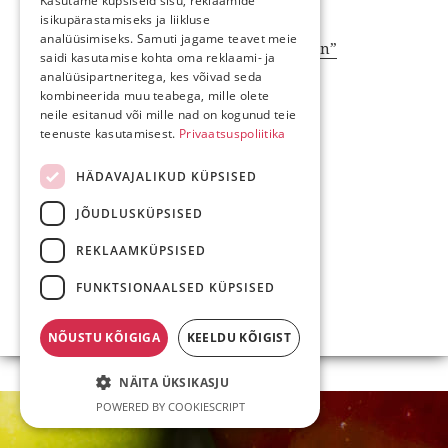
Kasutame küpsiseid sisu, reklaamide
isikupärastamiseks ja liikluse
Roosa reede
analüüsimiseks. Samuti jagame teavet meie
Muinasjutt “Tark tüdruk ja vanapagan”
saidi kasutamise kohta oma reklaami- ja
Õnnemuna
analüüsipartneritega, kes võivad seda
kombineerida muu teabega, mille olete
neile esitanud või mille nad on kogunud teie
teenuste kasutamisest.
Privaatsuspoliitika
HÄDAVAJALIKUD KÜPSISED
JÕUDLUSKÜPSISED
REKLAAMKÜPSISED
FUNKTSIONAALSED KÜPSISED
NÕUSTU KÕIGIGA
KEELDU KÕIGIST
NÄITA ÜKSIKASJU
POWERED BY COOKIESCRIPT