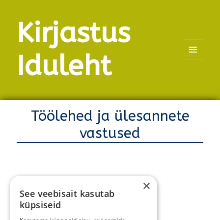
Kirjastus
Iduleht
MENÜÜ
JA
MOODULID
Töölehed ja ülesannete
vastused
×
Valge esmaspäev
See veebisait kasutab
Triibuline teisipäev
küpsiseid
Kirju kolmapäev
Oranž neljapäev